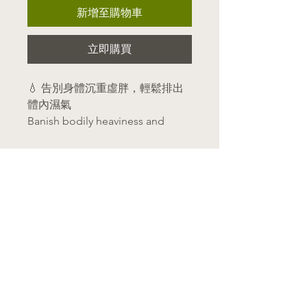
新增至購物車
立即購買
💧 告別身體沉重虛胖，輕鬆排出
體內濕氣
Banish bodily heaviness and
water retention, and flush out
excess dampness.
​選單
✨ 核心功效 | Benefits
MENU
排毒祛濕
：利尿排毒，迅速減
主頁 Home
關於我們 About Us
輕身體與四肢的水腫與沉重
產品目錄 Category
感。
功效分類 Health Functions
熱門推介 Hot Sales
(Detoxifies and removes
​商店資訊
dampness: Promotes urination
SHOP INFO
to flush out toxins, rapidly
​郵寄服務 Delivery
合作門市 Retailers
reducing water retention and